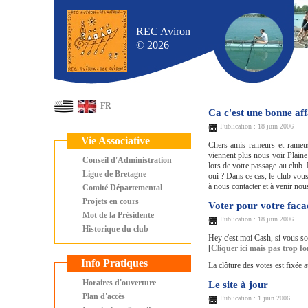
REC Aviron
© 2026
FR
Ca c'est une bonne aff
Publication : 18 juin 2006
Vie Associative
Chers amis rameurs et rameu
viennent plus nous voir Plaine
Conseil d'Administration
lors de votre passage au club.
Ligue de Bretagne
oui ? Dans ce cas, le club vous
à nous contacter et à venir nou
Comité Départemental
Projets en cours
Voter pour votre faca
Mot de la Présidente
Publication : 18 juin 2006
Historique du club
Hey c'est moi Cash, si vous s
[
Cliquer ici mais pas trop for
Info Pratiques
La clôture des votes est fixée 
Horaires d'ouverture
Le site à jour
Plan d'accès
Publication : 1 juin 2006