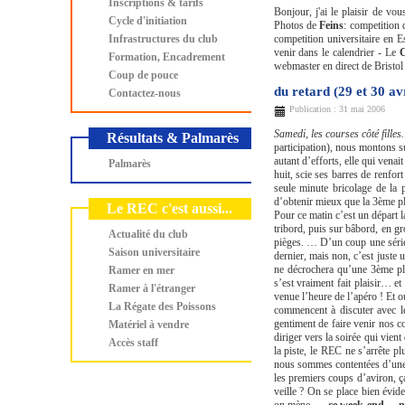
Inscriptions & tarifs
Bonjour, j'ai le plaisir de vo
Cycle d'initiation
Photos de
Feins
: competition
Infrastructures du club
competition universitaire en
venir dans le calendrier - Le
C
Formation, Encadrement
webmaster en direct de Bristol
Coup de pouce
du retard (29 et 30 av
Contactez-nous
Publication : 31 mai 2006
Samedi, les courses côté fille
Résultats & Palmarès
participation), nous montons s
autant d’efforts, elle qui vena
Palmarès
huit, scie ses barres de renfor
seule minute bricolage de la
d’obtenir mieux que la 3ème pla
Le REC c'est aussi...
Pour ce matin c’est un départ l
tribord, puis sur bâbord, en gro
Actualité du club
pièges. … D’un coup une série
Saison universitaire
dernier, mais non, c’est juste 
ne décrochera qu’une 3ème pla
Ramer en mer
s’est vraiment fait plaisir… et
Ramer à l'étranger
venue l’heure de l’apéro ! Et o
La Régate des Poissons
commencent à discuter avec le
gentiment de faire venir nos 
Matériel à vendre
diriger vers la soirée qui vien
Accès staff
la piste, le REC ne s’arrête 
nous sommes contentées d’une
les premiers coups d’aviron, ça
veille ? On se place bien évi