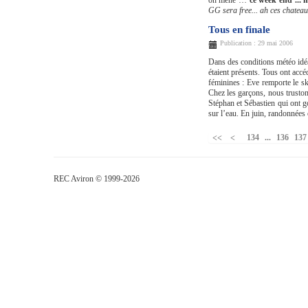
on mène …
ce week end ... 
GG sera free... ah ces chateau
Tous en finale
Publication : 29 mai 2006
Dans des conditions météo idéa
étaient présents. Tous ont accé
féminines : Eve remporte le ski
Chez les garçons, nous truston
Stéphan et Sébastien qui ont go
sur l’eau. En juin, randonnées 
134
...
136
137
REC Aviron © 1999-2026