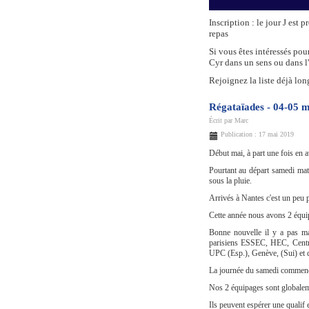
Inscription : le jour J est 
repas
Si vous êtes intéressés pour
Cyr dans un sens ou dans l'a
Rejoignez la liste déjà lon
Régataïades - 04-05 m
Écrit par
Marc
Publication : 17 mai 2019
Début mai, à part une fois en a
Pourtant au départ samedi mati
sous la pluie.
Arrivés à Nantes c'est un peu 
Cette année nous avons 2 équi
Bonne nouvelle il y a pas ma
parisiens ESSEC, HEC, Centrale
UPC (Esp.), Genève, (Sui) et 
La journée du samedi commenc
Nos 2 équipages sont globalemen
Ils peuvent espérer une qualif e