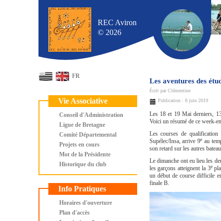
REC Aviron
© 2026
FR
Les aventures des étu
Écrit par
Clémentine
Vie Associative
Publication : 8 juin 2019
Les 18 et 19 Mai derniers, 13
Conseil d'Administration
Voici un résumé de ce week-end
Ligue de Bretagne
Les courses de qualification
Comité Départemental
e
Supélec/Insa, arrive 9
au temp
Projets en cours
son retard sur les autres bateau
Mot de la Présidente
Le dimanche ont eu lieu les dem
Historique du club
e
les garçons atteignent la 3
pla
un début de course difficile e
finale B.
Info Pratiques
Horaires d'ouverture
Plan d'accès