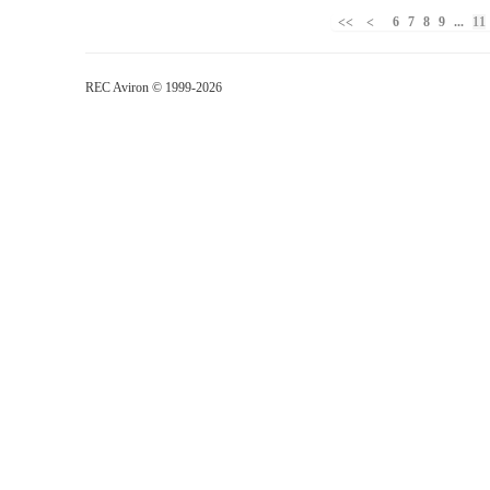
6
7
8
9
...
11
REC Aviron © 1999-2026