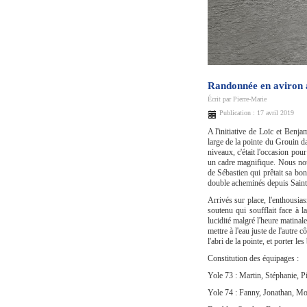
Randonnée en aviron 
Écrit par
Pierre-Marie
Publication : 17 avril 2019
A l'initiative de Loïc et Benj
large de la pointe du Grouin da
niveaux, c'était l'occasion pou
un cadre magnifique. Nous nou
de Sébastien qui prêtait sa bo
double acheminés depuis Sain
Arrivés sur place, l'enthousias
soutenu qui soufflait face à l
lucidité malgré l'heure matina
mettre à l'eau juste de l'autre 
l'abri de la pointe, et porter l
Constitution des équipages :
Yole 73 : Martin, Stéphanie, P
Yole 74 : Fanny, Jonathan, Mo