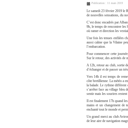
Publication : 11 mars 2019
Le samedi 23 février 2019 le R
de nouvelles sensations, du no
C’est donc encadrés par Alban 
9h, le temps de rencontrer les h
où ramer et direction les vestiai
Une fois les tenues enfilées ch
aussi calme que la Vilaine peu
l’embarcation.
Pour commencer cette journée, 
Sur le retour, des activités de
A 12h, retour au club, sortie 
d’échanger et de passer un trè
Vers 14h il est temps de remet
côte bretillienne. La météo a e
la balade. Le rythme différent
s’arrêter face au village bleu 
sentir mais les sourires restent
Il est finalement 17h quand le
mains et un changement de ten
enchanté tout le monde et perm
Un grand merci au club Aviron 
de leur aire de navigation magn