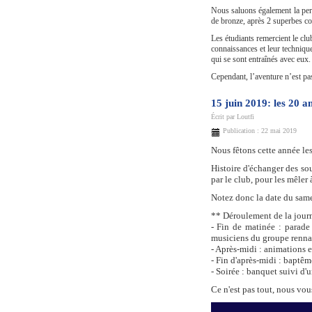
Nous saluons également la per
de bronze, après 2 superbes co
Les étudiants remercient le cl
connaissances et leur technique
qui se sont entraînés avec eux
Cependant, l’aventure n’est pa
15 juin 2019: les 20 
Écrit par
Loutfi
Publication : 22 mai 2019
Nous fêtons cette année le
Histoire d'échanger des so
par le club, pour les mêler
Notez donc la date du sam
** Déroulement de la jour
- Fin de matinée : parade
musiciens du groupe rennais 
- Après-midi : animations e
- Fin d'après-midi : baptême
- Soirée : banquet suivi d'
Ce n'est pas tout, nous vou